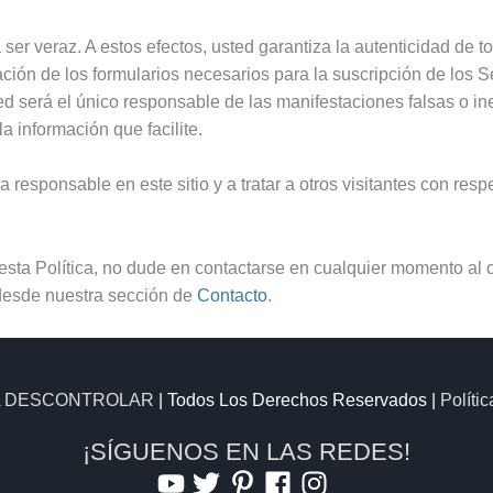
á ser veraz. A estos efectos, usted garantiza la autenticidad de
ón de los formularios necesarios para la suscripción de los S
ted será el único responsable de las manifestaciones falsas o in
la información que facilite.
esponsable en este sitio y a tratar a otros visitantes con respe
esta Política, no dude en contactarse en cualquier momento al c
 desde nuestra sección de
Contacto
.
A DESCONTROLAR
| Todos Los Derechos Reservados |
Políti
¡SÍGUENOS EN LAS REDES!