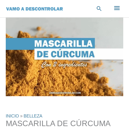
Ir
Men
Buscar
al
contenido
princ
INICIO
»
BELLEZA
MASCARILLA DE CÚRCUMA