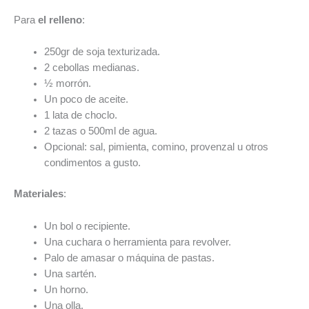
Para
el relleno
:
250gr de soja texturizada.
2 cebollas medianas.
½ morrón.
Un poco de aceite.
1 lata de choclo.
2 tazas o 500ml de agua.
Opcional: sal, pimienta, comino, provenzal u otros
condimentos a gusto.
Materiales
:
Un bol o recipiente.
Una cuchara o herramienta para revolver.
Palo de amasar o máquina de pastas.
Una sartén.
Un horno.
Una olla.