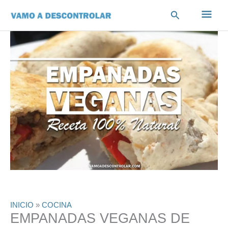
Ir
Men
Buscar
al
contenido
princ
INICIO
»
COCINA
EMPANADAS VEGANAS DE