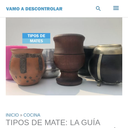
Ir
Men
Buscar
al
contenido
princ
INICIO
»
COCINA
TIPOS DE MATE: LA GUÍA