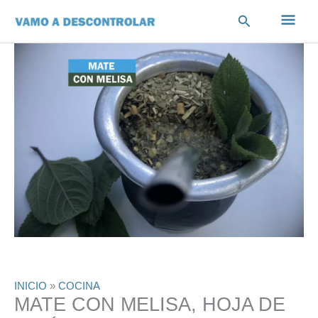
Ir
Men
Buscar
al
contenido
princ
INICIO
»
COCINA
MATE CON MELISA, HOJA DE