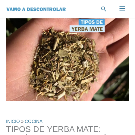
Ir
Men
Buscar
al
contenido
princ
INICIO
»
COCINA
TIPOS DE YERBA MATE: